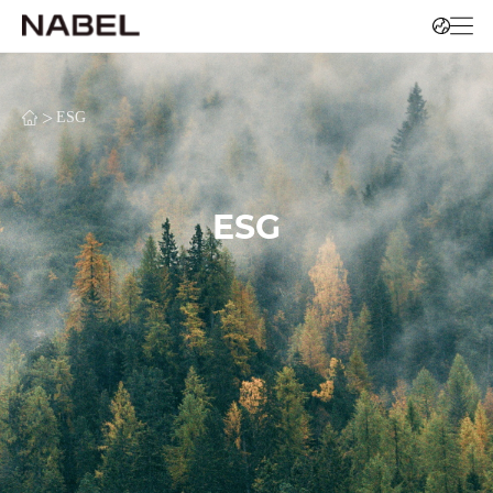
>
ESG
ESG