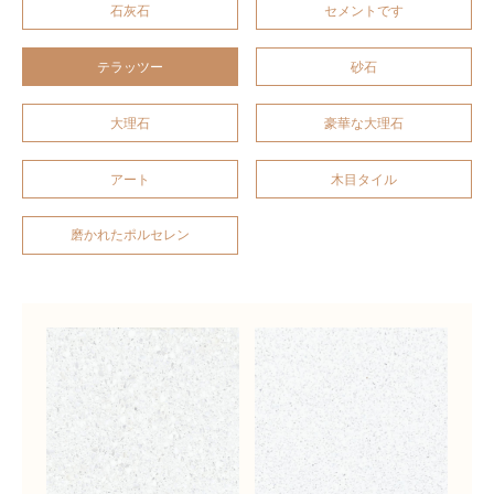
石灰石
セメントです
テラッツー
砂石
大理石
豪華な大理石
アート
木目タイル
磨かれたポルセレン