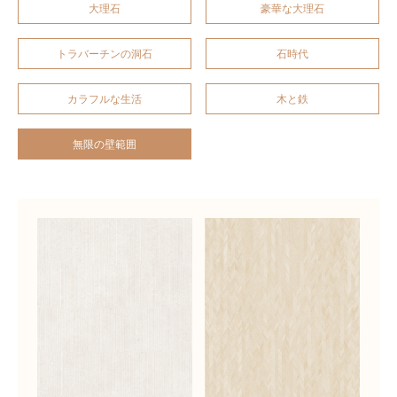
大理石
豪華な大理石
トラバーチンの洞石
石時代
カラフルな生活
木と鉄
無限の壁範囲