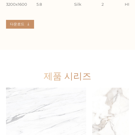
3200x1600
5.8
Silk
2
HR32
다운로드
제품 시리즈