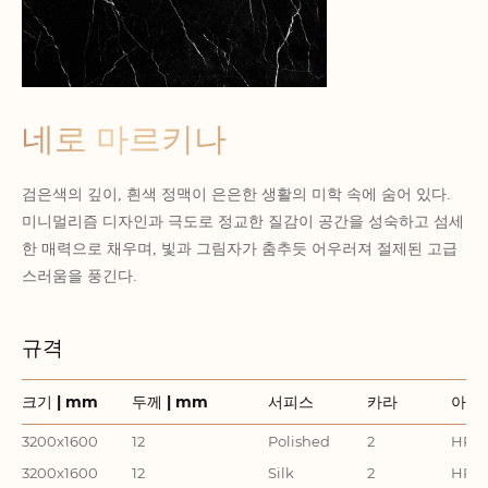
네로 마르키나
검은색의 깊이, 흰색 정맥이 은은한 생활의 미학 속에 숨어 있다.
미니멀리즘 디자인과 극도로 정교한 질감이 공간을 성숙하고 섬세
한 매력으로 채우며, 빛과 그림자가 춤추듯 어우러져 절제된 고급
스러움을 풍긴다.
규격
크기 | mm
두께 | mm
서피스
카라
아이
3200x1600
12
Polished
2
HR32
3200x1600
12
Silk
2
HR32