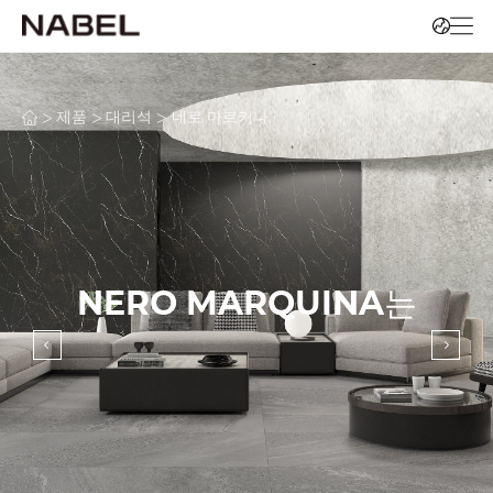
>
>
>
제품
대리석
네로 마르키나
NERO MARQUINA는