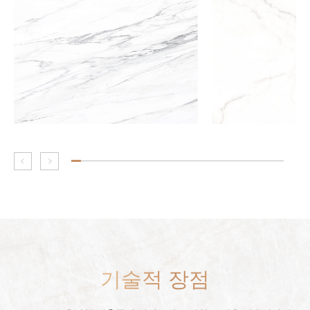
스타투어리오
칼라카타
기술적 장점