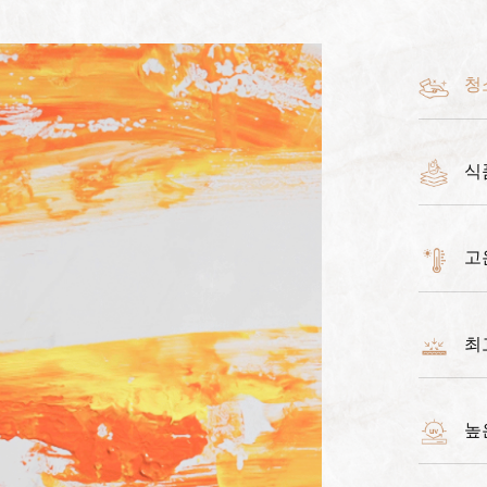
청
식
고
최
높