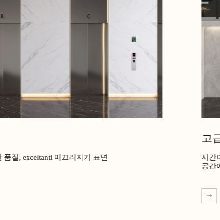
고
질, exceltanti 미끄러지기 표면
시간이
공간
더 알