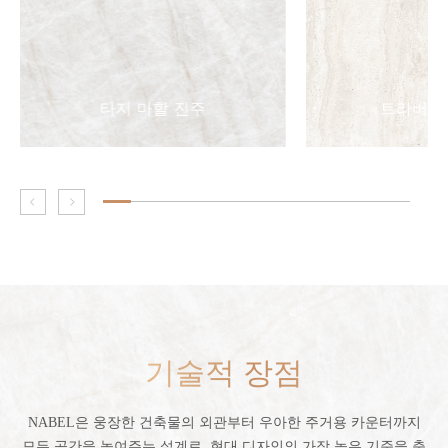
타지 마할 진주
트라버틴
기술적 장점
NABEL은 웅장한 건축물의 외관부터 우아한 주거용 카운터까지
모든 공간을 높여주는 설계로, 현대 디자인의 가장 높은 기준을 충