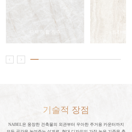
타지 마할 진주
트라버틴
기술적 장점
NABEL은 웅장한 건축물의 외관부터 우아한 주거용 카운터까지
모든 공간을 높여주는 설계로, 현대 디자인의 가장 높은 기준을 충