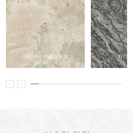
브레키아 오로라 자연
화이트