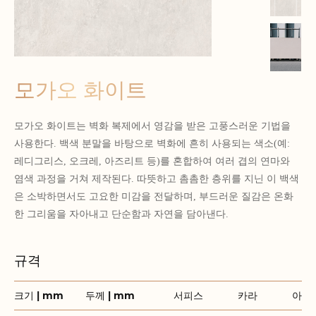
모가오 화이트
모가오 화이트는 벽화 복제에서 영감을 받은 고풍스러운 기법을
사용한다. 백색 분말을 바탕으로 벽화에 흔히 사용되는 색소(예:
레디그리스, 오크레, 아즈리트 등)를 혼합하여 여러 겹의 연마와
염색 과정을 거쳐 제작된다. 따뜻하고 촘촘한 층위를 지닌 이 백색
은 소박하면서도 고요한 미감을 전달하며, 부드러운 질감은 온화
한 그리움을 자아내고 단순함과 자연을 담아낸다.
규격
크기 | mm
두께 | mm
서피스
카라
아이