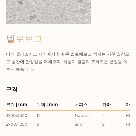
벨로보그
터키 엘라즈이그 지역에서 채취된 벨로베르크 석재는 거친 질감으
로 공간에 안정감을 더해주며, 색상과 질감의 조화로운 균형을 이
루게 해줍니다.
규격
크기 | mm
두께 | mm
서피스
카라
아이
3200x1600
12
Natural
1
HR32
2700x1200
6
Silk
2
HR27