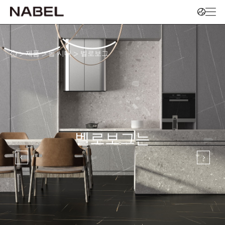
>
>
>
제품
돌 시대
벨로보그
벨로보그는