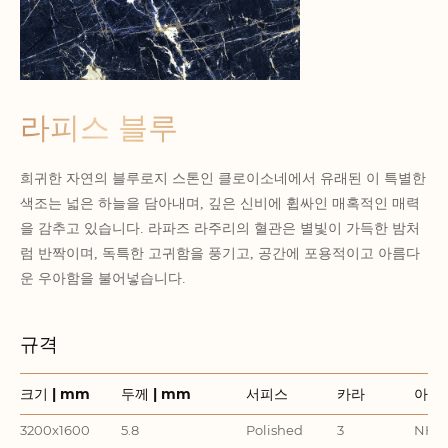
라피스 블루
희귀한 자연의 블루로지 스톤인 클로이소네에서 유래된 이 특별한
색조는 넓은 하늘을 담아내며, 깊은 신비에 휩싸인 매혹적인 매력
을 감추고 있습니다. 라파즈 라주리의 혈관은 별빛이 가득한 밤처
럼 반짝이며, 독특한 고귀함을 풍기고, 공간에 포용적이고 아름다
운 우아함을 불어넣습니다.
규격
크기 | mm
두께 | mm
서피스
카라
아이
3200x1600
5.8
Polished
3
NHA3