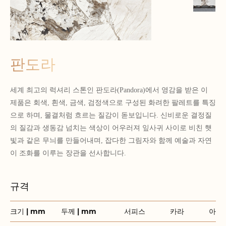
판도라
세계 최고의 럭셔리 스톤인 판도라(Pandora)에서 영감을 받은 이
제품은 회색, 흰색, 금색, 검정색으로 구성된 화려한 팔레트를 특징
으로 하며, 물결처럼 흐르는 질감이 돋보입니다. 신비로운 결정질
의 질감과 생동감 넘치는 색상이 어우러져 잎사귀 사이로 비친 햇
빛과 같은 무늬를 만들어내며, 잡다한 그림자와 함께 예술과 자연
이 조화를 이루는 장관을 선사합니다.
규격
크기 | mm
두께 | mm
서피스
카라
아이