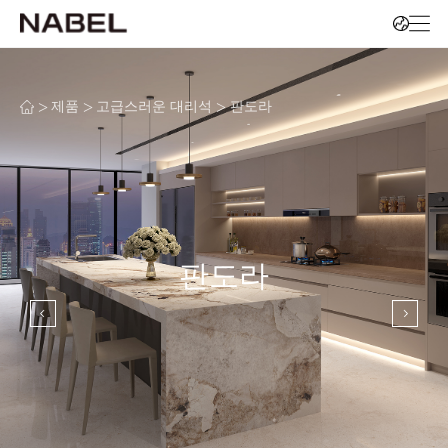
>
>
>
제품
고급스러운 대리석
판도라
판도라