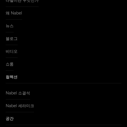
나벨이란 무엇인가
왜 Nabel
뉴스
블로그
비디오
쇼룸
컬렉션
Nabel 소결석
Nabel 세라미크
공간