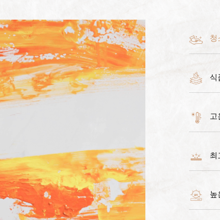
청
식
고
최
높