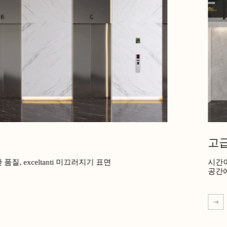
고
질, exceltanti 미끄러지기 표면
시간이
공간
더 알