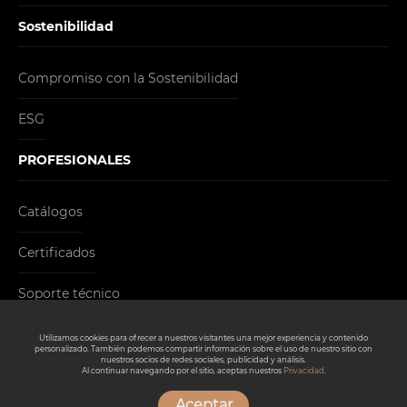
Sostenibilidad
Compromiso con la Sostenibilidad
ESG
PROFESIONALES
Catálogos
Certificados
Soporte técnico
CONTACTO
Utilizamos cookies para ofrecer a nuestros visitantes una mejor experiencia y contenido
personalizado. También podemos compartir información sobre el uso de nuestro sitio con
nuestros socios de redes sociales, publicidad y análisis.
Al continuar navegando por el sitio, aceptas nuestros
Privacidad
.
Aceptar