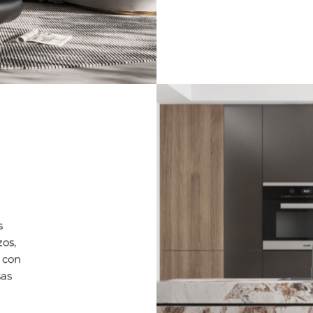
s
zos,
 con
sas