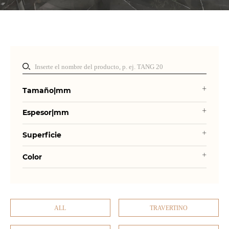
Tamaño|mm
Espesor|mm
Superficie
Color
ALL
TRAVERTINO